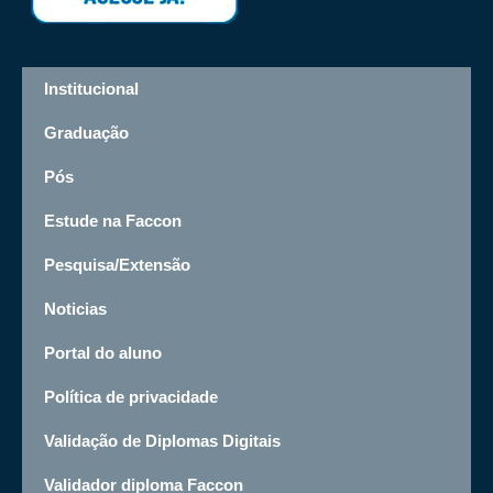
Institucional
Graduação
Pós
Estude na Faccon
Pesquisa/Extensão
Noticias
Portal do aluno
Política de privacidade
Validação de Diplomas Digitais
Validador diploma Faccon