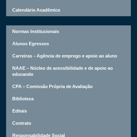
Calendário Acadêmico
Normas Institucionais
Alunos Egressos
Carreiras – Agência de emprego e apoio ao aluno
NAAE – Núcleo de acessibilidade e de apoio ao
educando
CPA – Comissão Própria de Avaliação
Biblioteca
Editais
Contrato
Responsabilidade Social