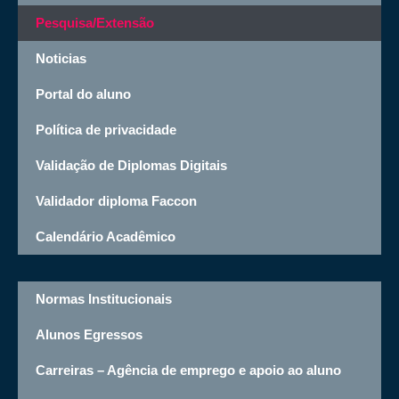
Pesquisa/Extensão
Noticias
Portal do aluno
Política de privacidade
Validação de Diplomas Digitais
Validador diploma Faccon
Calendário Acadêmico
Normas Institucionais
Alunos Egressos
Carreiras – Agência de emprego e apoio ao aluno