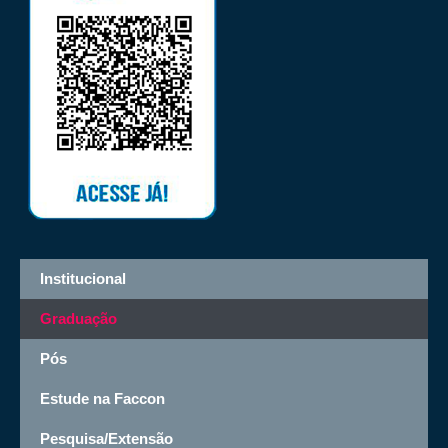
Institucional
Graduação
Pós
Estude na Faccon
Pesquisa/Extensão