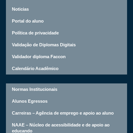
Noticias
Portal do aluno
Política de privacidade
Validação de Diplomas Digitais
Validador diploma Faccon
Calendário Acadêmico
Normas Institucionais
Alunos Egressos
Carreiras – Agência de emprego e apoio ao aluno
NAAE – Núcleo de acessibilidade e de apoio ao
educando