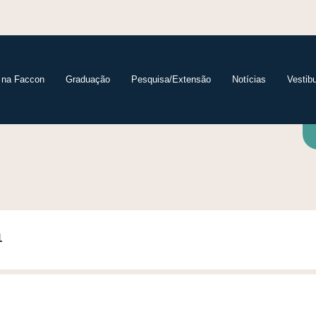
 na Faccon
Graduação
Pesquisa/Extensão
Notícias
Vestibu
1