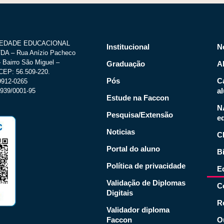
IEDADE EDUCACIONAL
Institucional
N
A – Rua Anízio Pacheco
 Bairro São Miguel –
Graduação
A
CEP: 56.509-220.
Pós
C
.9912-0265
a
939/0001-95
Estude na Faccon
N
Pesquisa/Extensão
e
Noticias
C
Portal do aluno
Bi
Política de privacidade
Ed
Validação de Diplomas
C
Digitais
R
Validador diploma
Faccon
O