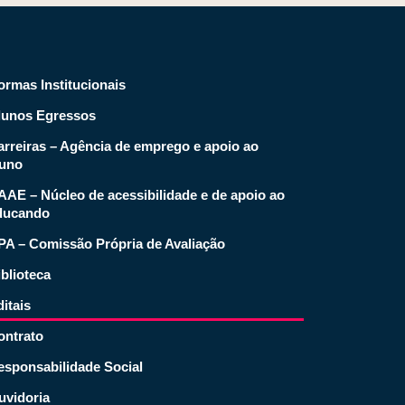
ormas Institucionais
lunos Egressos
arreiras – Agência de emprego e apoio ao
luno
AAE – Núcleo de acessibilidade e de apoio ao
ducando
PA – Comissão Própria de Avaliação
blioteca
itais
ontrato
esponsabilidade Social
uvidoria