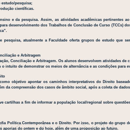
e estudo/pesquisa;
rodução científicas.
no e da pesquisa. Assim, as atividades acadêmicas pertinentes ao e
 para desenvolvimento dos Trabalhos de Conclusão de Curso (TCCs) dos 
ica”.
de pesquisa, atualmente a Faculdade oferta grupos de estudo que se
ciliação e Arbitragem
ação, Conciliação e Arbitragem. Os alunos desenvolvem atividades de 
 intuito de demonstrar os meios de alternância e as condições para evi
ito
 objetivo apontar os caminhos interpretativos do Direito baseado na
além da compreensão dos casos de âmbito social, após a coleta de dados
e cartilhas a fim de informar a população local/regional sobre questõ
osofia Política Contemporânea e o Direito. Por isso, o projeto do gru
as aporias do ontem e do hoje, além de uma proposição ao futuro.