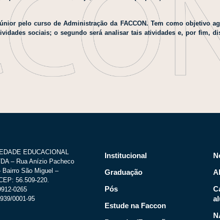
únior pelo curso de Administração da FACCON. Tem como objetivo agi
atividades sociais; o segundo será analisar tais atividades e, por fim,
IEDADE EDUCACIONAL
Institucional
N
A – Rua Anízio Pacheco
 Bairro São Miguel –
Graduação
A
CEP: 56.509-220.
Pós
C
.9912-0265
a
939/0001-95
Estude na Faccon
N