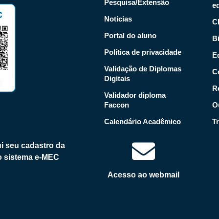
Pesquisa/Extensão
e
Noticias
C
Portal do aluno
Bi
Política de privacidade
Ed
Validação de Diplomas
C
Digitais
R
Validador diploma
Faccon
O
Calendário Acadêmico
T
i seu cadastro da
no sistema e-MEC
Acesso ao webmail