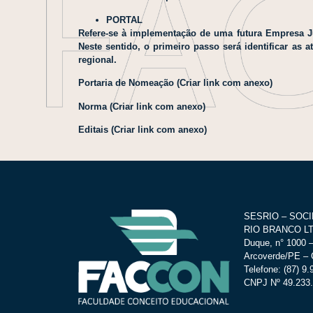
PORTAL
Refere-se à implementação de uma futura Empresa J
Neste sentido, o primeiro passo será identificar as 
regional.
Portaria de Nomeação (Criar link com anexo)
Norma (Criar link com anexo)
Editais (Criar link com anexo)
SESRIO – SOC
RIO BRANCO LTD
Duque, n° 1000 –
Arcoverde/PE – 
Telefone: (87) 9
CNPJ Nº 49.233.