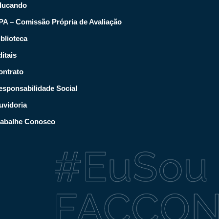
ducando
PA – Comissão Própria de Avaliação
blioteca
itais
ontrato
esponsabilidade Social
uvidoria
rabalhe Conosco