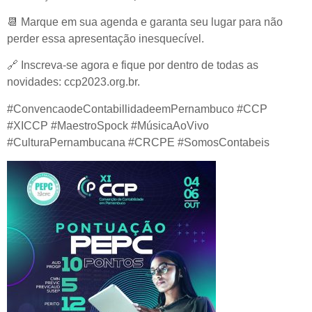
📆
Marque em sua agenda e garanta seu lugar para não
perder essa apresentação inesquecível.
🔗
Inscreva-se agora e fique por dentro de todas as
novidades: ccp2023.org.br.
#ConvencaodeContabillidadeemPernambuco #CCP
#XICCP #MaestroSpock #MúsicaAoVivo
#CulturaPernambucana #CRCPE #SomosContabeis