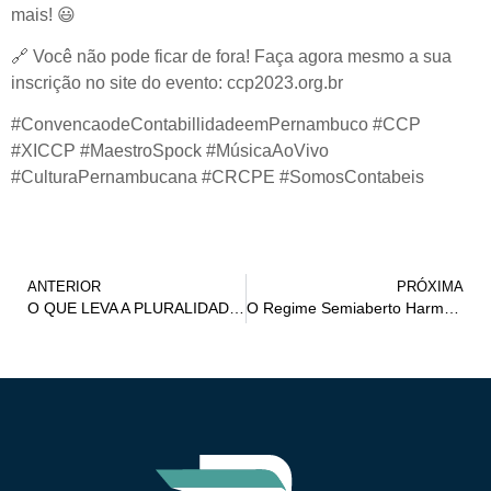
mais!
😃
🔗
Você não pode ficar de fora! Faça agora mesmo a sua
inscrição no site do evento: ccp2023.org.br
#ConvencaodeContabillidadeemPernambuco #CCP
#XICCP #MaestroSpock #MúsicaAoVivo
#CulturaPernambucana #CRCPE #SomosContabeis
ANTERIOR
PRÓXIMA
O QUE LEVA A PLURALIDADE A SER OBJETO DE CRISES E RUPTURAS POLÍTICAS: reflexões e compreensões no pensamento de Hannah Arendt
O Regime Semiaberto Harmonizado como Alternativa ao Superencarceramento