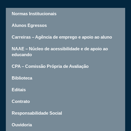
Normas Institucionais
Alunos Egressos
Carreiras – Agência de emprego e apoio ao aluno
NAAE – Núcleo de acessibilidade e de apoio ao
educando
CPA – Comissão Própria de Avaliação
Biblioteca
Editais
Contrato
Responsabilidade Social
Ouvidoria