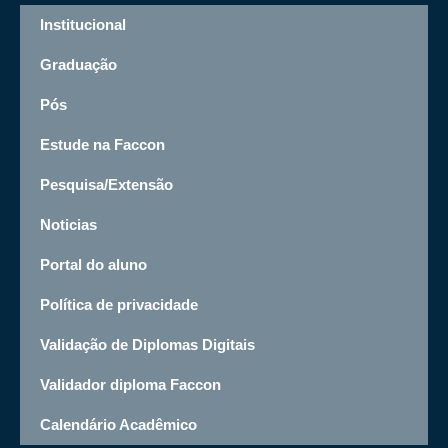
Institucional
Graduação
Pós
Estude na Faccon
Pesquisa/Extensão
Noticias
Portal do aluno
Política de privacidade
Validação de Diplomas Digitais
Validador diploma Faccon
Calendário Acadêmico