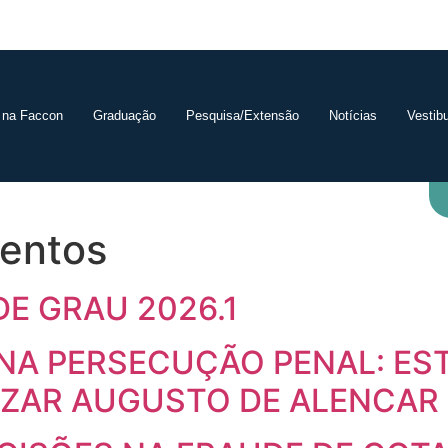
 na Faccon
Graduação
Pesquisa/Extensão
Notícias
Vestibu
entos
DE GRAU 2026.1
 NA PERSECUÇÃO PENAL: E
ZAR AUGUSTO DE ALENCAR P