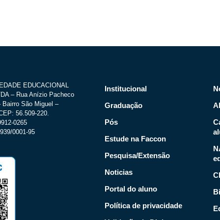
IEDADE EDUCACIONAL
Institucional
N
A – Rua Anízio Pacheco
 Bairro São Miguel –
Graduação
A
CEP: 56.509-220.
Pós
C
.9912-0265
a
939/0001-95
Estude na Faccon
N
Pesquisa/Extensão
e
Noticias
C
Portal do aluno
Bi
Política de privacidade
Ed