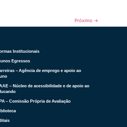
Próximo
→
ormas Institucionais
lunos Egressos
arreiras – Agência de emprego e apoio ao
luno
AAE – Núcleo de acessibilidade e de apoio ao
ducando
PA – Comissão Própria de Avaliação
blioteca
itais