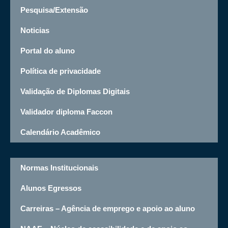
Pesquisa/Extensão
Noticias
Portal do aluno
Política de privacidade
Validação de Diplomas Digitais
Validador diploma Faccon
Calendário Acadêmico
Normas Institucionais
Alunos Egressos
Carreiras – Agência de emprego e apoio ao aluno