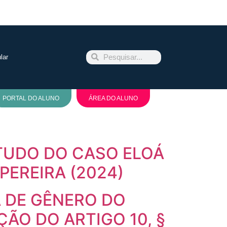
lar
PORTAL DO ALUNO
ÁREA DO ALUNO
STUDO DO CASO ELOÁ
EREIRA (2024)
A DE GÊNERO DO
ÇÃO DO ARTIGO 10, §