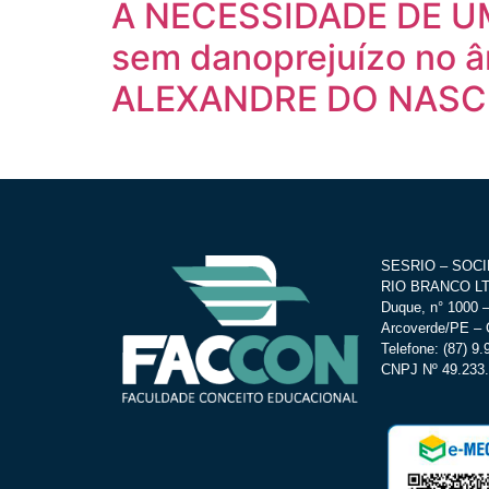
A NECESSIDADE DE UM 
sem danoprejuízo no â
ALEXANDRE DO NASCI
SESRIO – SOC
RIO BRANCO LTD
Duque, n° 1000 –
Arcoverde/PE – 
Telefone: (87) 9
CNPJ Nº 49.233.