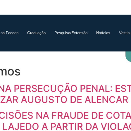
 na Faccon
Graduação
Pesquisa/Extensão
Notícias
Vestibu
emos
 NA PERSECUÇÃO PENAL: E
ZAR AUGUSTO DE ALENCAR P
CISÕES NA FRAUDE DE COT
LAJEDO A PARTIR DA VIOLA