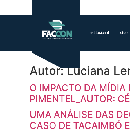
Institucional
Estude
Autor:
Luciana L
O IMPACTO DA MÍDIA
PIMENTEL_AUTOR: CÉ
UMA ANÁLISE DAS DE
CASO DE TACAIMBÓ E 