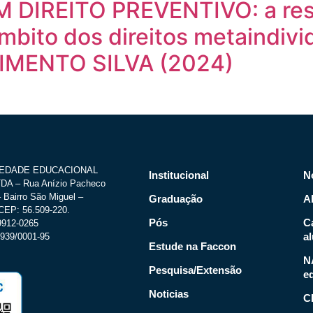
DIREITO PREVENTIVO: a respo
mbito dos direitos metaindi
MENTO SILVA (2024)
IEDADE EDUCACIONAL
Institucional
N
A – Rua Anízio Pacheco
 Bairro São Miguel –
Graduação
A
CEP: 56.509-220.
Pós
C
.9912-0265
a
939/0001-95
Estude na Faccon
N
Pesquisa/Extensão
e
Noticias
C