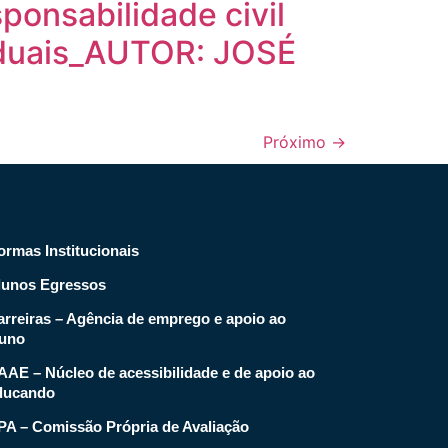
nsabilidade civil
viduais_AUTOR: JOSÉ
Próximo
→
ormas Institucionais
lunos Egressos
arreiras – Agência de emprego e apoio ao
luno
AAE – Núcleo de acessibilidade e de apoio ao
ducando
PA – Comissão Própria de Avaliação