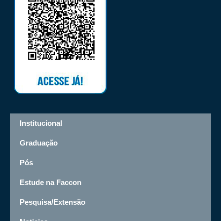
Institucional
Graduação
Pós
Estude na Faccon
Pesquisa/Extensão