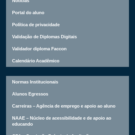
Noticias
Portal do aluno
Política de privacidade
Validação de Diplomas Digitais
Validador diploma Faccon
Calendário Acadêmico
Normas Institucionais
Alunos Egressos
Carreiras – Agência de emprego e apoio ao aluno
NAAE – Núcleo de acessibilidade e de apoio ao
educando