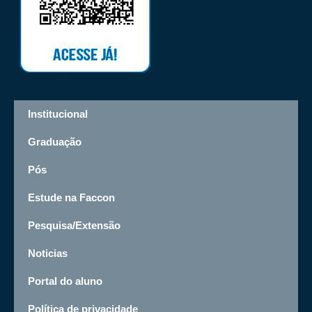
Institucional
Graduação
Pós
Estude na Faccon
Pesquisa/Extensão
Noticias
Portal do aluno
Política de privacidade