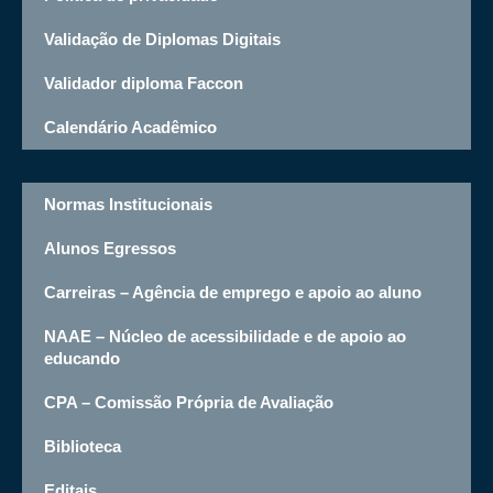
Validação de Diplomas Digitais
Validador diploma Faccon
Calendário Acadêmico
Normas Institucionais
Alunos Egressos
Carreiras – Agência de emprego e apoio ao aluno
NAAE – Núcleo de acessibilidade e de apoio ao
educando
CPA – Comissão Própria de Avaliação
Biblioteca
Editais