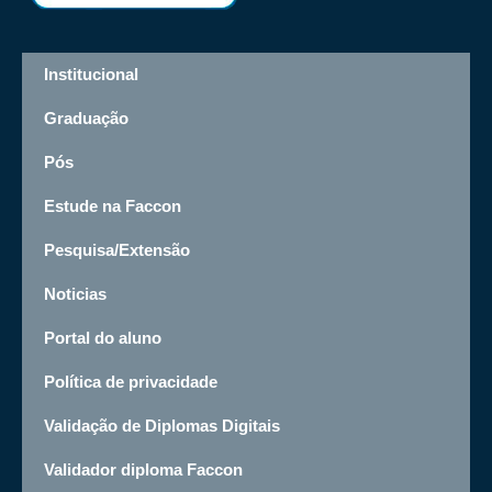
Institucional
Graduação
Pós
Estude na Faccon
Pesquisa/Extensão
Noticias
Portal do aluno
Política de privacidade
Validação de Diplomas Digitais
Validador diploma Faccon