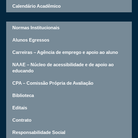
Calendário Acadêmico
Normas Institucionais
Alunos Egressos
Carreiras – Agência de emprego e apoio ao aluno
NAAE – Núcleo de acessibilidade e de apoio ao
educando
CPA – Comissão Própria de Avaliação
Biblioteca
Editais
Contrato
Responsabilidade Social