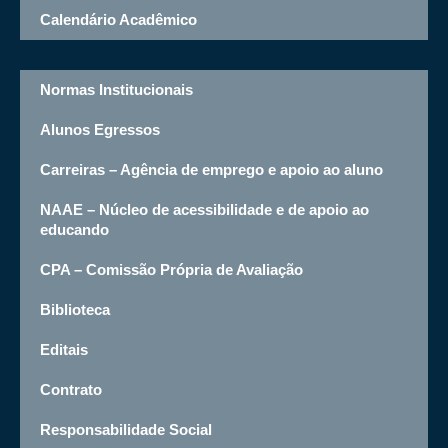
Calendário Acadêmico
Normas Institucionais
Alunos Egressos
Carreiras – Agência de emprego e apoio ao aluno
NAAE – Núcleo de acessibilidade e de apoio ao
educando
CPA – Comissão Própria de Avaliação
Biblioteca
Editais
Contrato
Responsabilidade Social