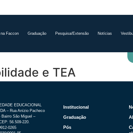
 na Faccon
Graduação
Pesquisa/Extensão
Notícias
Vestibu
ilidade e TEA
IEDADE EDUCACIONAL
Institucional
N
A – Rua Anízio Pacheco
 Bairro São Miguel –
Graduação
A
CEP: 56.509-220.
Pós
C
.9912-0265