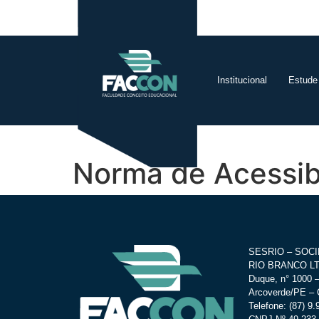
Institucional
Estude
Norma de Acessib
SESRIO – SOC
RIO BRANCO LTD
Duque, n° 1000 –
Arcoverde/PE – 
Telefone: (87) 9