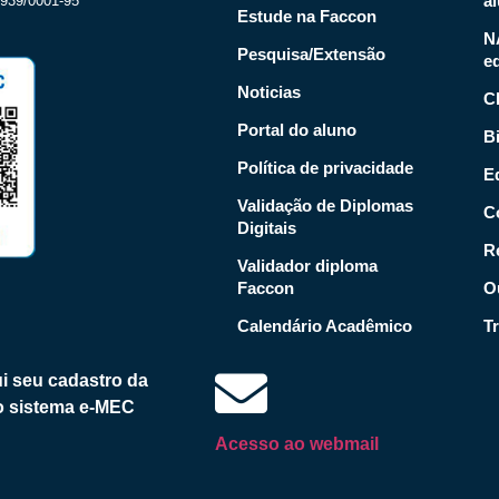
a
939/0001-95
Estude na Faccon
N
Pesquisa/Extensão
e
Noticias
C
Portal do aluno
Bi
Política de privacidade
Ed
Validação de Diplomas
C
Digitais
R
Validador diploma
Faccon
O
Calendário Acadêmico
T
i seu cadastro da
no sistema e-MEC
Acesso ao webmail