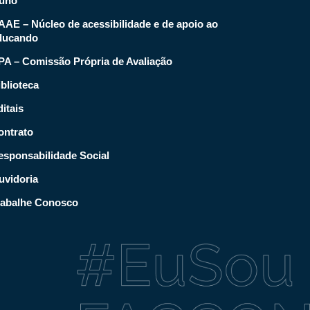
luno
AAE – Núcleo de acessibilidade e de apoio ao
ducando
PA – Comissão Própria de Avaliação
blioteca
itais
ontrato
esponsabilidade Social
uvidoria
rabalhe Conosco