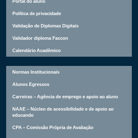
Portal do aluno
Política de privacidade
Validação de Diplomas Digitais
Validador diploma Faccon
Calendário Acadêmico
Normas Institucionais
Alunos Egressos
Carreiras – Agência de emprego e apoio ao aluno
NAAE – Núcleo de acessibilidade e de apoio ao
educando
CPA – Comissão Própria de Avaliação