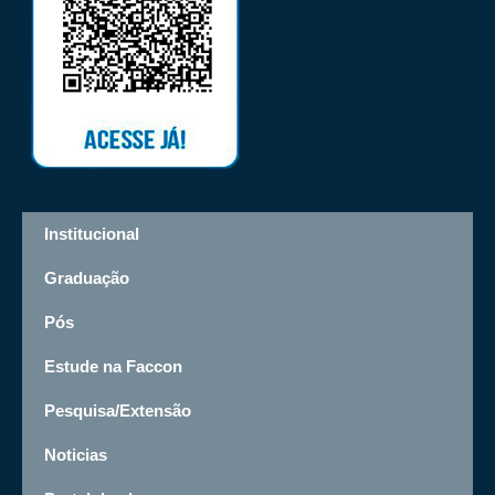
Institucional
Graduação
Pós
Estude na Faccon
Pesquisa/Extensão
Noticias