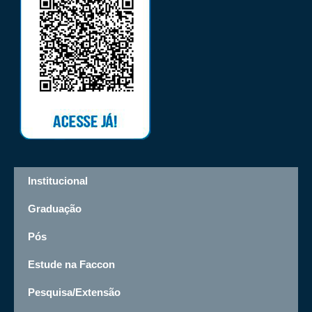
Institucional
Graduação
Pós
Estude na Faccon
Pesquisa/Extensão