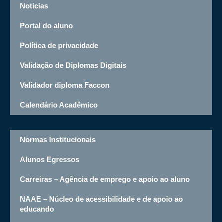
Noticias
Portal do aluno
Política de privacidade
Validação de Diplomas Digitais
Validador diploma Faccon
Calendário Acadêmico
Normas Institucionais
Alunos Egressos
Carreiras – Agência de emprego e apoio ao aluno
NAAE – Núcleo de acessibilidade e de apoio ao
educando