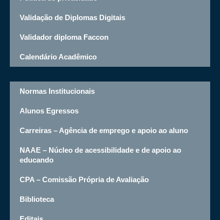
Validação de Diplomas Digitais
Validador diploma Faccon
Calendário Acadêmico
Normas Institucionais
Alunos Egressos
Carreiras – Agência de emprego e apoio ao aluno
NAAE – Núcleo de acessibilidade e de apoio ao
educando
CPA – Comissão Própria de Avaliação
Biblioteca
Editais