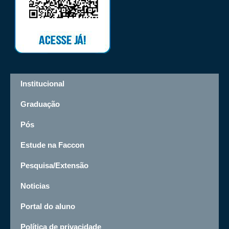
Institucional
Graduação
Pós
Estude na Faccon
Pesquisa/Extensão
Noticias
Portal do aluno
Política de privacidade