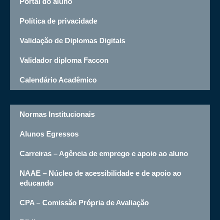
Portal do aluno
Política de privacidade
Validação de Diplomas Digitais
Validador diploma Faccon
Calendário Acadêmico
Normas Institucionais
Alunos Egressos
Carreiras – Agência de emprego e apoio ao aluno
NAAE – Núcleo de acessibilidade e de apoio ao
educando
CPA – Comissão Própria de Avaliação