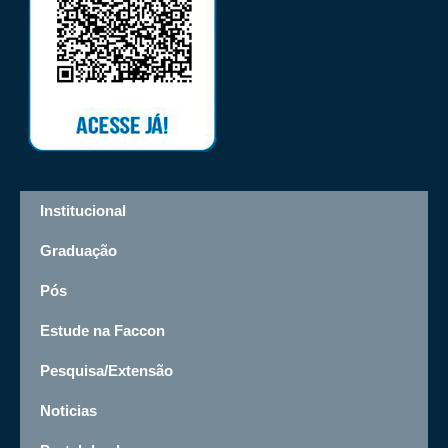
Institucional
Graduação
Pós
Estude na Faccon
Pesquisa/Extensão
Noticias