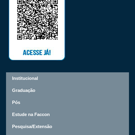
Institucional
Graduação
Pós
Estude na Faccon
Pesquisa/Extensão