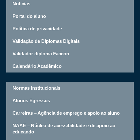
Noticias
Portal do aluno
Política de privacidade
Validação de Diplomas Digitais
Validador diploma Faccon
Calendário Acadêmico
Normas Institucionais
Alunos Egressos
Carreiras – Agência de emprego e apoio ao aluno
NAAE – Núcleo de acessibilidade e de apoio ao
educando