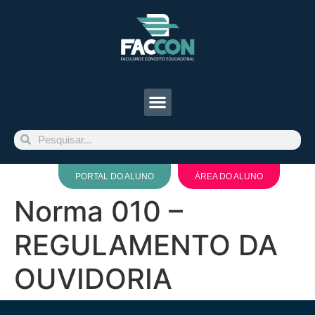
Institucional
Estude na Faccon
PORTAL DO ALUNO
ÁREA DO ALUNO
Graduação
Norma 010 –
Pesquisa/Extensão
REGULAMENTO DA
Notícias
OUVIDORIA
Vestibular