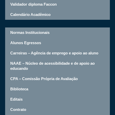
Validador diploma Faccon
Calendário Acadêmico
Normas Institucionais
Alunos Egressos
Carreiras – Agência de emprego e apoio ao aluno
NAAE – Núcleo de acessibilidade e de apoio ao
educando
CPA – Comissão Própria de Avaliação
Biblioteca
Editais
Contrato