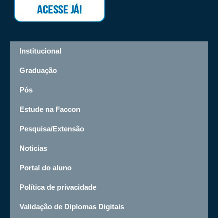
Institucional
Graduação
Pós
Estude na Faccon
Pesquisa/Extensão
Noticias
Portal do aluno
Política de privacidade
Validação de Diplomas Digitais