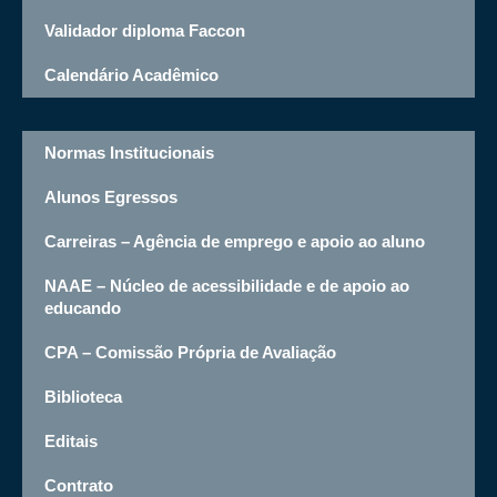
Validador diploma Faccon
Calendário Acadêmico
Normas Institucionais
Alunos Egressos
Carreiras – Agência de emprego e apoio ao aluno
NAAE – Núcleo de acessibilidade e de apoio ao
educando
CPA – Comissão Própria de Avaliação
Biblioteca
Editais
Contrato