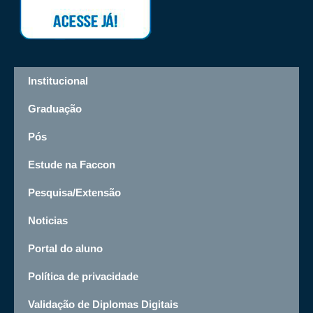
Institucional
Graduação
Pós
Estude na Faccon
Pesquisa/Extensão
Noticias
Portal do aluno
Política de privacidade
Validação de Diplomas Digitais