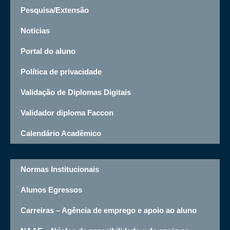
Pesquisa/Extensão
Noticias
Portal do aluno
Política de privacidade
Validação de Diplomas Digitais
Validador diploma Faccon
Calendário Acadêmico
Normas Institucionais
Alunos Egressos
Carreiras – Agência de emprego e apoio ao aluno