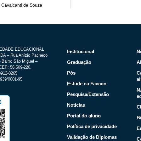
 Cavalcanti de Souza
IEDADE EDUCACIONAL
Institucional
N
A – Rua Anízio Pacheco
 Bairro São Miguel –
Graduação
A
CEP: 56.509-220.
Pós
C
.9912-0265
a
939/0001-95
Estude na Faccon
N
Pesquisa/Extensão
e
Noticias
C
Portal do aluno
Bi
Política de privacidade
Ed
Validação de Diplomas
C