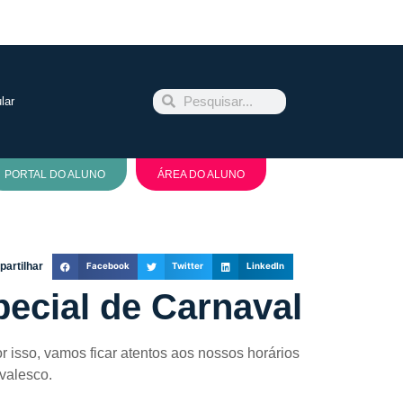
lar
PORTAL DO ALUNO
ÁREA DO ALUNO
artilhar
Facebook
Twitter
LinkedIn
pecial de Carnaval
r isso, vamos ficar atentos aos nossos horários
valesco.