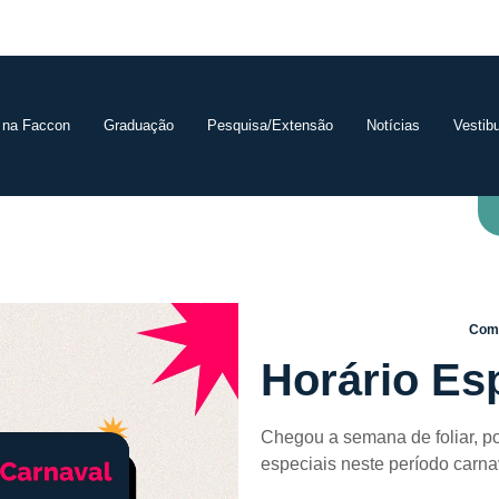
 na Faccon
Graduação
Pesquisa/Extensão
Notícias
Vestibu
Comp
Horário Es
Chegou a semana de foliar, po
especiais neste período carna