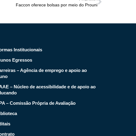
Faccon oferece bolsas por meio do Prouni
ormas Institucionais
lunos Egressos
arreiras – Agência de emprego e apoio ao
luno
AAE – Núcleo de acessibilidade e de apoio ao
ducando
PA – Comissão Própria de Avaliação
blioteca
itais
ontrato