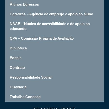
Alunos Egressos
Carreiras – Agência de emprego e apoio ao aluno
NAAE – Núcleo de acessibilidade e de apoio ao
educando
CPA – Comissão Própria de Avaliação
Biblioteca
Editais
Contrato
Responsabilidade Social
Ouvidoria
Trabalhe Conosco