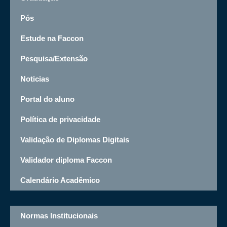
Pós
Estude na Faccon
Pesquisa/Extensão
Noticias
Portal do aluno
Política de privacidade
Validação de Diplomas Digitais
Validador diploma Faccon
Calendário Acadêmico
Normas Institucionais