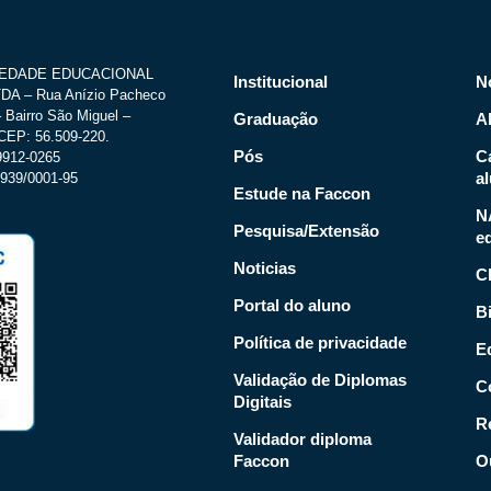
IEDADE EDUCACIONAL
Institucional
N
A – Rua Anízio Pacheco
 Bairro São Miguel –
Graduação
A
CEP: 56.509-220.
Pós
C
.9912-0265
a
939/0001-95
Estude na Faccon
N
Pesquisa/Extensão
e
Noticias
C
Portal do aluno
Bi
Política de privacidade
Ed
Validação de Diplomas
C
Digitais
R
Validador diploma
Faccon
O