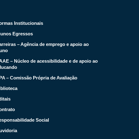
ormas Institucionais
lunos Egressos
arreiras – Agência de emprego e apoio ao
luno
AAE – Núcleo de acessibilidade e de apoio ao
ducando
PA – Comissão Própria de Avaliação
blioteca
itais
ontrato
esponsabilidade Social
uvidoria