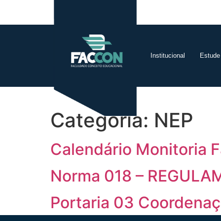
Institucional
Estude
Categoria:
NEP
Calendário Monitoria 
Norma 018 – REGUL
Portaria 03 Coordena