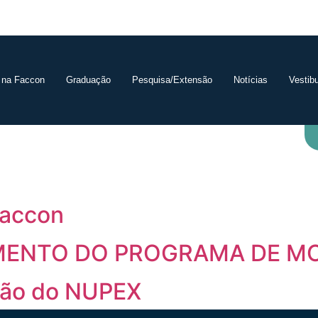
 na Faccon
Graduação
Pesquisa/Extensão
Notícias
Vestibu
Faccon
AMENTO DO PROGRAMA DE M
ção do NUPEX