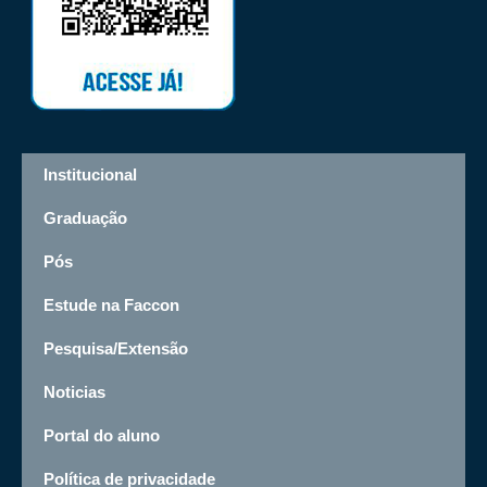
Institucional
Graduação
Pós
Estude na Faccon
Pesquisa/Extensão
Noticias
Portal do aluno
Política de privacidade