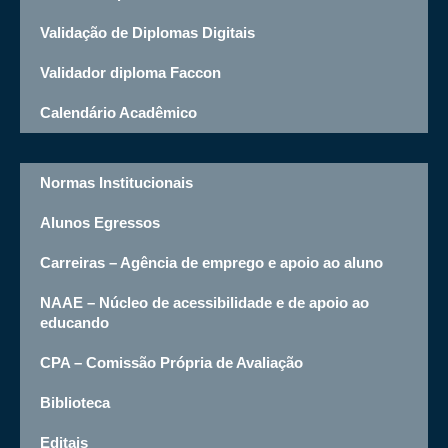
Validação de Diplomas Digitais
Validador diploma Faccon
Calendário Acadêmico
Normas Institucionais
Alunos Egressos
Carreiras – Agência de emprego e apoio ao aluno
NAAE – Núcleo de acessibilidade e de apoio ao
educando
CPA – Comissão Própria de Avaliação
Biblioteca
Editais