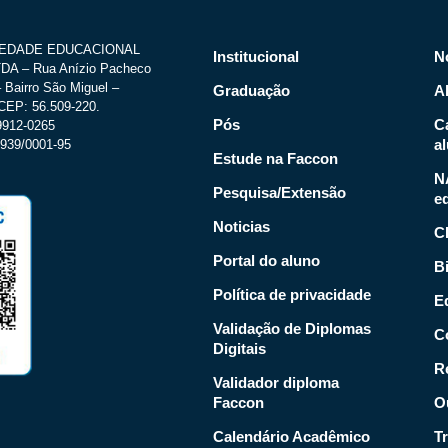
IEDADE EDUCACIONAL
Institucional
N
A – Rua Anízio Pacheco
 Bairro São Miguel –
Graduação
A
CEP: 56.509-220.
Pós
C
.9912-0265
a
939/0001-95
Estude na Faccon
N
Pesquisa/Extensão
e
Noticias
C
Portal do aluno
Bi
Política de privacidade
Ed
Validação de Diplomas
C
Digitais
R
Validador diploma
Faccon
O
Calendário Acadêmico
T