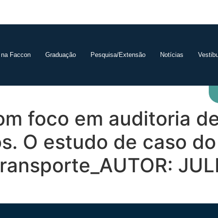
 na Faccon
Graduação
Pesquisa/Extensão
Notícias
Vestibu
om foco em auditoria d
s. O estudo de caso do 
transporte_AUTOR: JU