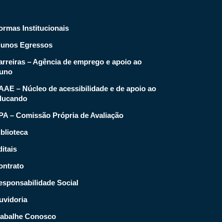
ormas Institucionais
lunos Egressos
arreiras – Agência de emprego e apoio ao
luno
AAE – Núcleo de acessibilidade e de apoio ao
ducando
PA – Comissão Própria de Avaliação
blioteca
itais
ontrato
esponsabilidade Social
uvidoria
rabalhe Conosco