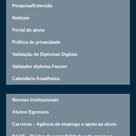
Pesquisa/Extensão
Noticias
Portal do aluno
Política de privacidade
Validação de Diplomas Digitais
Validador diploma Faccon
Calendário Acadêmico
Normas Institucionais
Alunos Egressos
Carreiras – Agência de emprego e apoio ao aluno