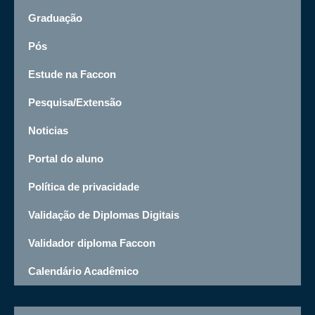
Graduação
Pós
Estude na Faccon
Pesquisa/Extensão
Noticias
Portal do aluno
Política de privacidade
Validação de Diplomas Digitais
Validador diploma Faccon
Calendário Acadêmico