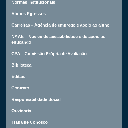
Normas Institucionais
Alunos Egressos
Carreiras – Agência de emprego e apoio ao aluno
NAAE – Núcleo de acessibilidade e de apoio ao
educando
CPA – Comissão Própria de Avaliação
Biblioteca
Editais
Contrato
Responsabilidade Social
Ouvidoria
Trabalhe Conosco